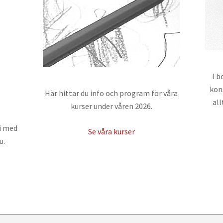
I b
kon
Här hittar du info och program för våra
all
kurser under våren 2026.
ri med
Se våra kurser
u.