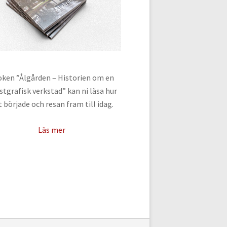
oken ”Ålgården – Historien om en
stgrafisk verkstad” kan ni läsa hur
t började och resan fram till idag.
Läs mer