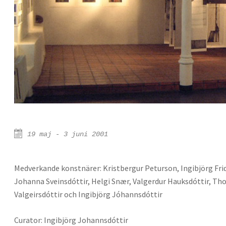
19 maj - 3 juni 2001
Medverkande konstnärer: Kristbergur Peturson, Ingibjörg Frid
Johanna Sveinsdóttir, Helgi Snær, Valgerdur Hauksdóttir, Tho
Valgeirsdóttir och Ingibjörg Jóhannsdóttir
Curator: Ingibjörg Johannsdóttir