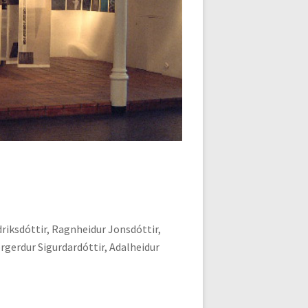
riksdóttir, Ragnheidur Jonsdóttir,
rgerdur Sigurdardóttir, Adalheidur