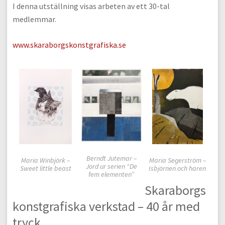
I denna utställning visas arbeten av ett 30-tal
medlemmar.
www.skaraborgskonstgrafiska.se
Berndt Jutemar –
Maria Winbjörk –
Maria Segerström –
Jord ur serien “De
Sweet little beast
Isbjörnen och haren
fem elementen”
Skaraborgs
konstgrafiska verkstad – 40 år med
tryck