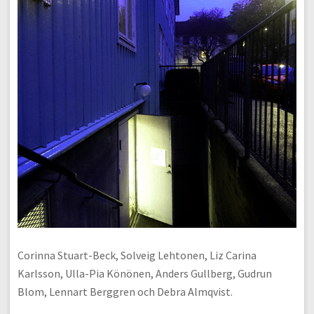
Corinna Stuart-Beck, Solveig Lehtonen, Liz Carina
Karlsson, Ulla-Pia Könönen, Anders Gullberg, Gudrun
Blom, Lennart Berggren och Debra Almqvist.