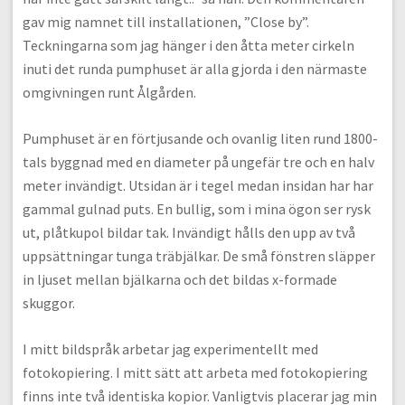
gav mig namnet till installationen, ”Close by”.
Teckningarna som jag hänger i den åtta meter cirkeln
inuti det runda pumphuset är alla gjorda i den närmaste
omgivningen runt Ålgården.
Pumphuset är en förtjusande och ovanlig liten rund 1800-
tals byggnad med en diameter på ungefär tre och en halv
meter invändigt. Utsidan är i tegel medan insidan har har
gammal gulnad puts. En bullig, som i mina ögon ser rysk
ut, plåtkupol bildar tak. Invändigt hålls den upp av två
uppsättningar tunga träbjälkar. De små fönstren släpper
in ljuset mellan bjälkarna och det bildas x-formade
skuggor.
I mitt bildspråk arbetar jag experimentellt med
fotokopiering. I mitt sätt att arbeta med fotokopiering
finns inte två identiska kopior. Vanligtvis placerar jag min