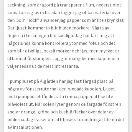
teckning, som är gjord på transparent film, nederst mot
kopiatorns glas och sedan lägger jag olika material över
den. Som ”lock” använder jag papper som är lite skrynklat.
Där ljuset kommer in blir bilden mörkare. Några av
linjerna i teckningen blir suddiga. Jag har lärt mig att
någorlunda kunna kontrollera ytor med fokus och det
som blir otydligt, också mörker och ljus, men mycket är
utlämnat åt slumpen. Jag gör mängder med kopior och
väljer sedan ut de mest intressanta.
I pumphuset på Ålgården har jag fäst färgad plast på
några av fönsterrutorna i den rundade kupolen. Ljuset
inuti pumphuset får det vita i mina papper att se lite
blåviolett ut. När solen lyser genom de färgade fönstren
spelar orange, gröna och ljusblå fläckar över delar av
bilderna. Jag tycker om att ljusets förändringar blir en del
av installationen.