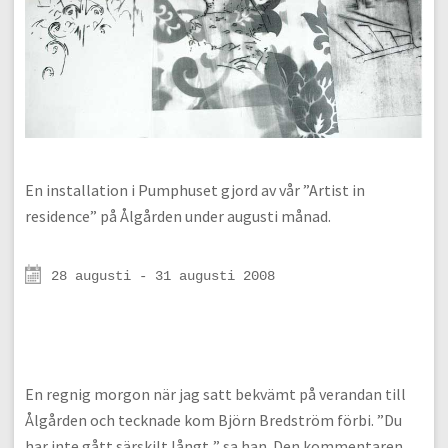
En installation i Pumphuset gjord av vår ”Artist in
residence” på Ålgården under augusti månad.
28 augusti - 31 augusti 2008
En regnig morgon när jag satt bekvämt på verandan till
Ålgården och tecknade kom Björn Bredström förbi. ”Du
har inte gått särskilt långt..” sa han. Den kommentaren