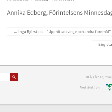
Annika Edberg, Förintelsens Minnesdag
←
Inga Björstedt – ”Upphittat: vinge och andra föremål”
Birgitt
© Ålgården, 202
Med stöd från: