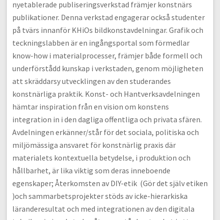
nyetablerade publiseringsverkstad främjer konstnärs
publikationer. Denna verkstad engagerar också studenter
på tvärs innanför KHiOs bildkonstavdelningar. Grafik och
teckningslabben är en ingångsportal som förmedlar
know-how i materialprocesser, främjer både formell och
underförstådd kunskap i verkstaden, genom möjligheten
att skräddarsy utvecklingen av den studerandes
konstnärliga praktik. Konst- och Hantverksavdelningen
hämtar inspiration från en vision om konstens
integration in i den dagliga offentliga och privata sfären.
Avdelningen erkänner/står för det sociala, politiska och
miljömässiga ansvaret för konstnärlig praxis där
materialets kontextuella betydelse, i produktion och
hållbarhet, är lika viktig som deras inneboende
egenskaper; Återkomsten av DIY-etik (Gör det själv etiken
)och sammarbetsprojekter stöds av icke-hierarkiska
läranderesultat och med integrationen av den digitala