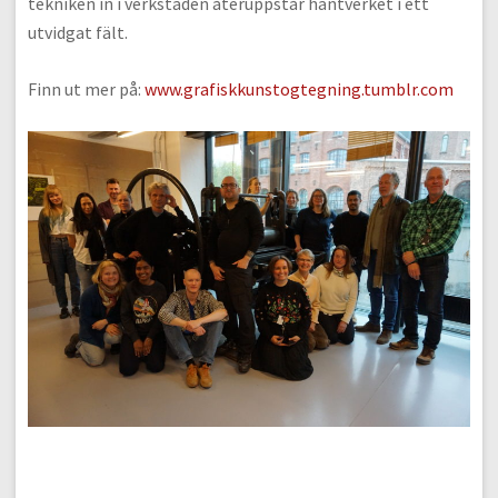
tekniken in i verkstaden återuppstår hantverket i ett
utvidgat fält.
Finn ut mer på:
www.grafiskkunstogtegning.tumblr.com