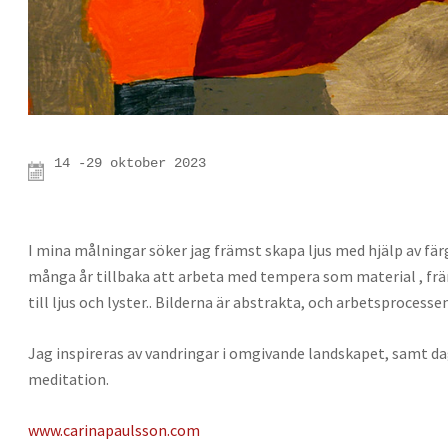
14 -29 oktober 2023

I mina målningar söker jag främst skapa ljus med hjälp av färg
många år tillbaka att arbeta med tempera som material , fr
till ljus och lyster.. Bilderna är abstrakta, och arbetsprocesse
Jag inspireras av vandringar i omgivande landskapet, samt d
meditation.
www.carinapaulsson.com