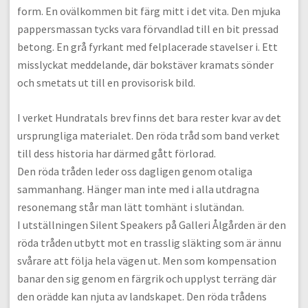
form. En ovälkommen bit färg mitt i det vita. Den mjuka
pappersmassan tycks vara förvandlad till en bit pressad
betong. En grå fyrkant med felplacerade stavelser i. Ett
misslyckat meddelande, där bokstäver kramats sönder
och smetats ut till en provisorisk bild.
I verket Hundratals brev finns det bara rester kvar av det
ursprungliga materialet. Den röda tråd som band verket
till dess historia har därmed gått förlorad.
Den röda tråden leder oss dagligen genom otaliga
sammanhang. Hänger man inte med i alla utdragna
resonemang står man lätt tomhänt i slutändan.
I utställningen Silent Speakers på Galleri Ålgården är den
röda tråden utbytt mot en trasslig släkting som är ännu
svårare att följa hela vägen ut. Men som kompensation
banar den sig genom en färgrik och upplyst terräng där
den orädde kan njuta av landskapet. Den röda trådens